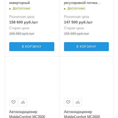
инверторный
регулировкой потока
воздуха)
Достаточно
Достаточно
Розничная цена
Розничная цена
158 600
руб.
/шт
147 500
руб.
/шт
Старая цена
Старая цена
166 660
руб.
/шт
155 660
руб.
/шт
В КОРЗИНУ
В КОРЗИНУ
Автокондиционер
Автокондиционер
MobileComfort MC3500
MobileComfort MC2600