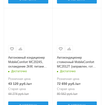
Автономный кондиционер
Автокондиционер
MobileComfort MC2024S,
стояночный MobileComfort
охлаждение 2kW, питание
MC2012T (заправлен, готов
24V
к установке)
Достаточно
Достаточно
Розничная цена
Розничная цена
43 120
руб.
/шт
72 650
руб.
/шт
Старая цена
Старая цена
44 274
руб.
/шт
80 562
руб.
/шт