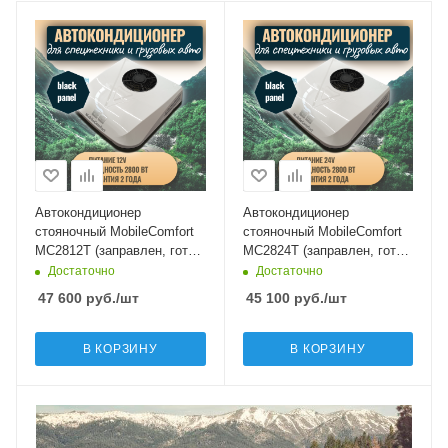
Автокондиционер
Автокондиционер
стояночный MobileComfort
стояночный MobileComfort
MC2812T (заправлен, готов
MC2824T (заправлен, готов
к установке)
к установке)
Достаточно
Достаточно
47 600
руб.
/шт
45 100
руб.
/шт
В КОРЗИНУ
В КОРЗИНУ