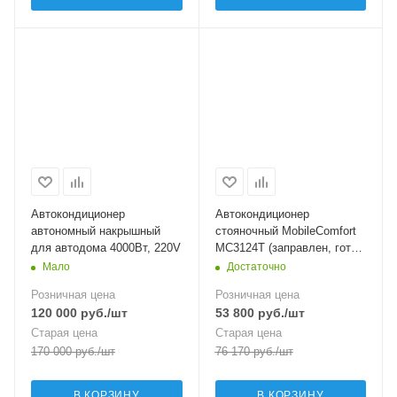
Автокондиционер
Автокондиционер
автономный накрышный
стояночный MobileComfort
для автодома 4000Вт, 220V
MC3124T (заправлен, готов
к установке)
Мало
Достаточно
Розничная цена
Розничная цена
120 000
руб.
/шт
53 800
руб.
/шт
Старая цена
Старая цена
170 000
руб.
/шт
76 170
руб.
/шт
В КОРЗИНУ
В КОРЗИНУ