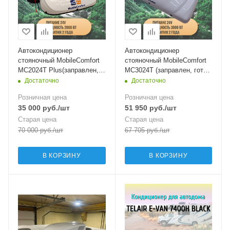
Автокондиционер
Автокондиционер
стояночный MobileComfort
стояночный MobileComfort
MC2024T Plus(заправлен,
MC3024T (заправлен, готов
готов к установке)
к установке)
Достаточно
Достаточно
Розничная цена
Розничная цена
35 000
руб.
/шт
51 950
руб.
/шт
Старая цена
Старая цена
70 000
руб.
/шт
67 705
руб.
/шт
В КОРЗИНУ
В КОРЗИНУ