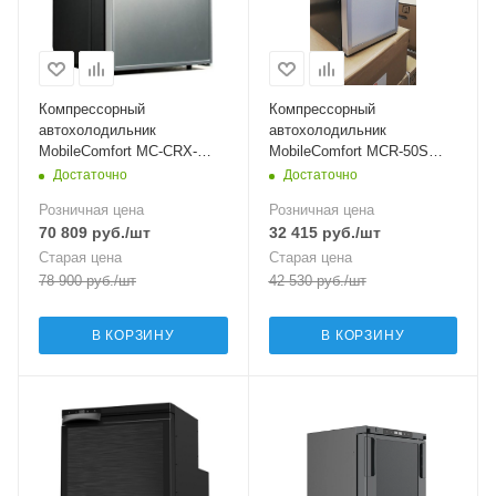
Компрессорный
Компрессорный
автохолодильник
автохолодильник
MobileComfort MC-CRX-
MobileComfort MCR-50S
50(12/24)
серебристый
Достаточно
Достаточно
Розничная цена
Розничная цена
70 809
руб.
/шт
32 415
руб.
/шт
Старая цена
Старая цена
78 900
руб.
/шт
42 530
руб.
/шт
В КОРЗИНУ
В КОРЗИНУ