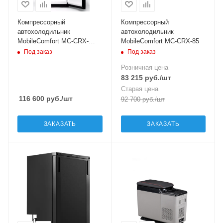
Компрессорный
Компрессорный
автохолодильник
автохолодильник
MobileComfort MC-CRX-
MobileComfort MC-CRX-85
140(12/24/220V)
Под заказ
Под заказ
Розничная цена
83 215
руб.
/шт
Старая цена
116 600
руб.
/шт
92 700
руб.
/шт
ЗАКАЗАТЬ
ЗАКАЗАТЬ