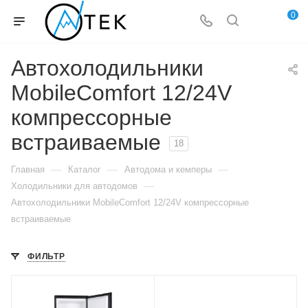
0
Автохолодильники
MobileComfort 12/24V
компрессорные
встраиваемые
18
—
—
—
Главная
Каталог
Автодома и кемперы
—
Холодильники для автодомов
Автохолодильники MobileComfort 12/24V компрессорные
встраиваемые
ФИЛЬТР