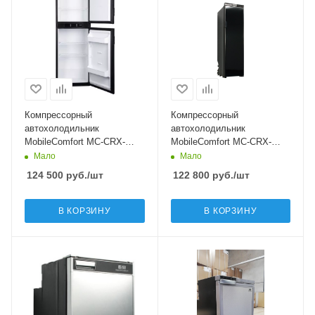
Компрессорный
Компрессорный
автохолодильник
автохолодильник
MobileComfort MC-CRX-
MobileComfort MC-CRX-
170(12/24/220V)
150(12/24/220V)
Мало
Мало
124 500
руб.
/шт
122 800
руб.
/шт
В КОРЗИНУ
В КОРЗИНУ