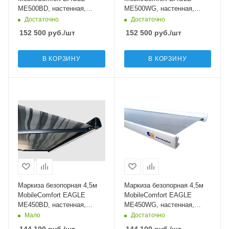
ME500BD, настенная,
ME500WG, настенная,
электрическая, чёрная
электрическая, белая
Достаточно
Достаточно
152 500
руб.
/шт
152 500
руб.
/шт
В КОРЗИНУ
В КОРЗИНУ
Маркиза безопорная 4,5м
Маркиза безопорная 4,5м
MobileComfort EAGLE
MobileComfort EAGLE
ME450BD, настенная,
ME450WG, настенная,
электрическая, чёрная
электрическая, белая
Мало
Достаточно
144 100
руб.
/шт
144 100
руб.
/шт