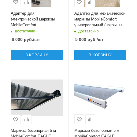
Адаптер для
Адаптер для механической
электрической маркизы
маркизы MobileComfort
MobileComfort
универсальный (накрышное
универсальный (накрышное
исполнение)
Достаточно
Достаточно
исполнение)
6 000
руб.
/шт
5 000
руб.
/шт
В КОРЗИНУ
В КОРЗИНУ
Маркиза безопорная 5 м
Маркиза безопорная 5 м
MobileComfort EAGLE
MobileComfort EAGLE