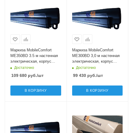
Маркиза MobileComfort
Маркиза MobileComfort
ME350BD 3.5 м настенная
ME300BD 3,0 м настенная
электрическая, корпус
электрическая, корпус
чёрный, полотно серое
чёрный, полотно серое
Достаточно
Достаточно
109 680
руб.
/шт
99 430
руб.
/шт
В КОРЗИНУ
В КОРЗИНУ