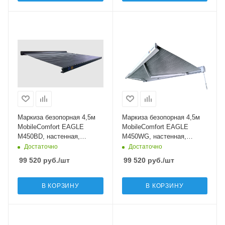
Маркиза безопорная 4,5м
Маркиза безопорная 4,5м
MobileComfort EAGLE
MobileComfort EAGLE
M450BD, настенная,
M450WG, настенная,
механическая, чёрная
механическая, белая
Достаточно
Достаточно
99 520
руб.
/шт
99 520
руб.
/шт
В КОРЗИНУ
В КОРЗИНУ