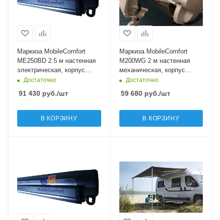
Маркиза MobileComfort
Маркиза MobileComfort
ME250BD 2.5 м настенная
M200WG 2 м настенная
электрическая, корпус
механическая, корпус
черный, полотно серое
белый, полотно светло-
Достаточно
Достаточно
серое
91 430
руб.
/шт
59 680
руб.
/шт
В КОРЗИНУ
В КОРЗИНУ