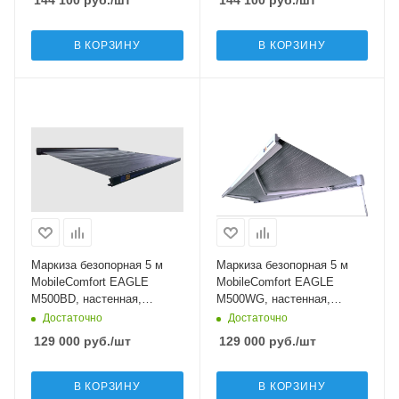
В КОРЗИНУ
В КОРЗИНУ
Маркиза безопорная 5 м
Маркиза безопорная 5 м
MobileComfort EAGLE
MobileComfort EAGLE
M500BD, настенная,
M500WG, настенная,
механическая, чёрная
механическая, белая
Достаточно
Достаточно
129 000
руб.
/шт
129 000
руб.
/шт
В КОРЗИНУ
В КОРЗИНУ