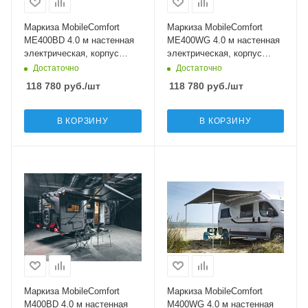
Маркиза MobileComfort
Маркиза MobileComfort
ME400BD 4.0 м настенная
ME400WG 4.0 м настенная
электрическая, корпус
электрическая, корпус
чёрный, полотно темно-
белый, полотно светло-
Достаточно
Достаточно
серое
серое
118 780
руб.
/шт
118 780
руб.
/шт
В КОРЗИНУ
В КОРЗИНУ
Маркиза MobileComfort
Маркиза MobileComfort
M400BD 4.0 м настенная
M400WG 4.0 м настенная