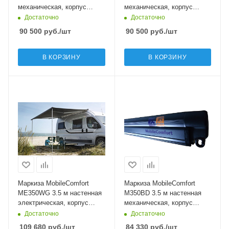
механическая, корпус
механическая, корпус
чёрный, полотно тёмно-
белый, полотно светло-
Достаточно
Достаточно
серое
серое
90 500
руб.
/шт
90 500
руб.
/шт
В КОРЗИНУ
В КОРЗИНУ
Маркиза MobileComfort
Маркиза MobileComfort
ME350WG 3.5 м настенная
M350BD 3.5 м настенная
электрическая, корпус
механическая, корпус
белый, полотно светло-
чёрный, полотно тёмно-
Достаточно
Достаточно
серое
серое
109 680
руб.
/шт
84 330
руб.
/шт