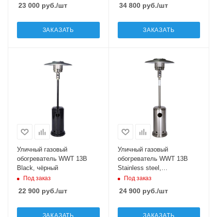
23 000
руб.
/шт
34 800
руб.
/шт
ЗАКАЗАТЬ
ЗАКАЗАТЬ
Уличный газовый
Уличный газовый
обогреватель WWT 13B
обогреватель WWT 13B
Black, чёрный
Stainless steel,
серебристый
Под заказ
Под заказ
22 900
руб.
/шт
24 900
руб.
/шт
ЗАКАЗАТЬ
ЗАКАЗАТЬ