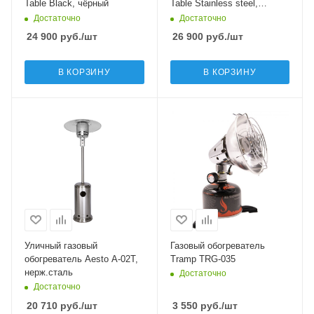
Table Black, чёрный
Table Stainless steel,
серебристый
Достаточно
Достаточно
24 900
руб.
/шт
26 900
руб.
/шт
В КОРЗИНУ
В КОРЗИНУ
Уличный газовый
Газовый обогреватель
обогреватель Aesto A-02T,
Tramp TRG-035
нерж.сталь
Достаточно
Достаточно
20 710
руб.
/шт
3 550
руб.
/шт