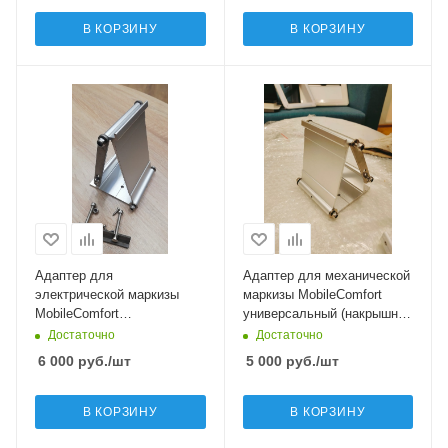
В КОРЗИНУ
В КОРЗИНУ
Адаптер для
Адаптер для механической
электрической маркизы
маркизы MobileComfort
MobileComfort
универсальный (накрышное
универсальный (накрышное
исполнение)
Достаточно
Достаточно
исполнение)
6 000
руб.
/шт
5 000
руб.
/шт
В КОРЗИНУ
В КОРЗИНУ