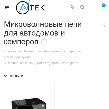
0
Микроволновые печи
для автодомов и
кемперов
1
—
—
—
Главная
Каталог
Автодома и кемперы
—
Мобильная кухня
Микроволновые печи для автодомов и кемперов
ФИЛЬТР