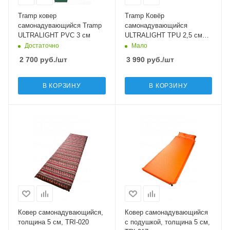
Tramp ковер
Tramp Ковёр
самонадувающийся Tramp
самонадувающийся
ULTRALIGHT PVC 3 см
ULTRALIGHT TPU 2,5 см
TRI-022
Достаточно
Мало
2 700
руб.
/шт
3 990
руб.
/шт
В КОРЗИНУ
В КОРЗИНУ
Ковер самонадувающийся,
Ковер самонадувающийся
толщина 5 см, TRI-020
с подушкой, толщина 5 см,