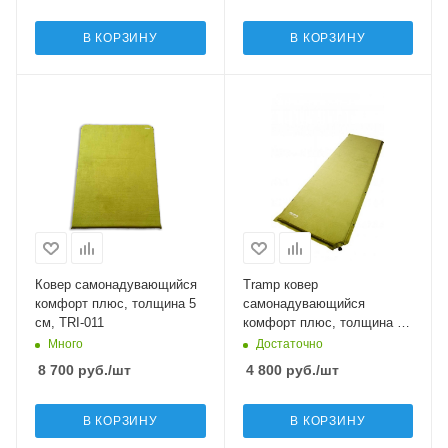
В КОРЗИНУ
В КОРЗИНУ
Ковер самонадувающийся
Tramp ковер
комфорт плюс, толщина 5
самонадувающийся
см, TRI-011
комфорт плюс, толщина 5
см, TRI-010
Много
Достаточно
8 700
руб.
/шт
4 800
руб.
/шт
В КОРЗИНУ
В КОРЗИНУ