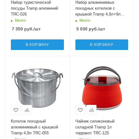
Набор туристической
Набор алюминиевых
посуды Tramp алюминий
походных котелков с
TRC-026
крышкой Tramp 4,8л+9л
TRC-085
Много
Много
7 350
руб.
/шт
5 030
руб.
/шт
В КОРЗИНУ
В КОРЗИНУ
Котелок походный
Чайник силиконовый
алюминиевый с крышкой
складной Tramp 1л
Tramp 4,8л TRC-055
терракот TRC-125