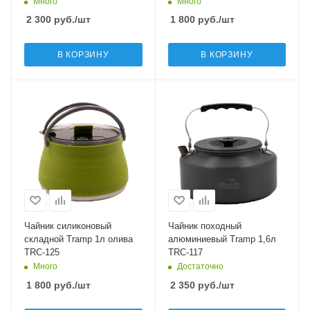
Много
Много
2 300
руб.
/шт
1 800
руб.
/шт
В КОРЗИНУ
В КОРЗИНУ
Чайник силиконовый
Чайник походный
складной Tramp 1л олива
алюминиевый Tramp 1,6л
TRC-125
TRC-117
Много
Достаточно
1 800
руб.
/шт
2 350
руб.
/шт