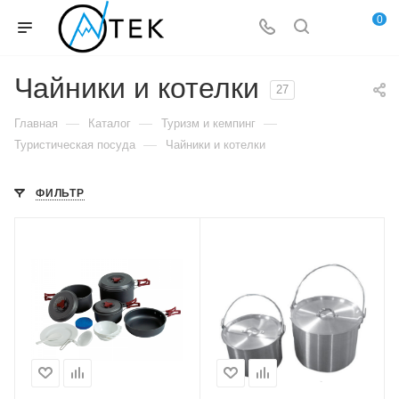
0
Чайники и котелки
27
—
—
—
Главная
Каталог
Туризм и кемпинг
—
Туристическая посуда
Чайники и котелки
ФИЛЬТР