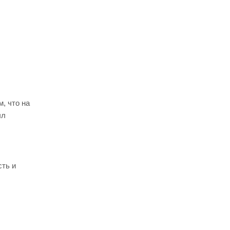
, что на
ыл
сть и