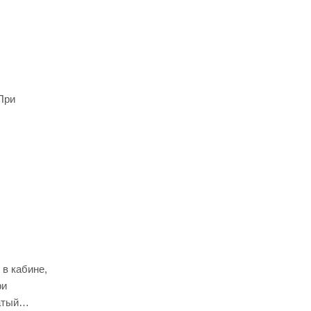
При
в кабине,
ри
атый