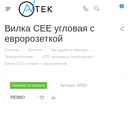
0
Вилка CEE угловая с
евророзеткой
—
—
—
Главная
Каталог
Автодома и кемперы
—
—
Электропитание
CEE разъемы и переходники
Вилка CEE угловая с евророзеткой
Артикул:
82030
Наличие по запросу
REIMO