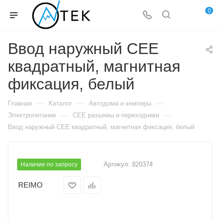
0
Ввод наружный CEE
квадратный, магнитная
фиксация, белый
—
—
—
Главная
Каталог
Автодома и кемперы
—
—
Электропитание
CEE разъемы и переходники
Ввод наружный CEE квадратный, магнитная фиксация, белый
Артикул:
820374
Наличие по запросу
REIMO