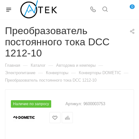
0
Преобразователь
постоянного тока DCC
1212-10
—
—
—
Главная
Каталог
Автодома и кемперы
—
—
—
Электропитание
Конверторы
Конверторы DOMETIC
Преобразователь постоянного тока DCC 1212-10
Артикул:
9600003753
Наличие по запросу