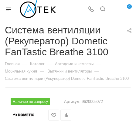
0
Система вентиляции
(Рекуператор) Dometic
FanTastic Breathe 3100
—
—
—
Главная
Каталог
Автодома и кемперы
—
—
Мобильная кухня
Вытяжки и вентиляторы
Система вентиляции (Рекуператор) Dometic FanTastic Breathe 3100
Артикул:
9620005072
Наличие по запросу