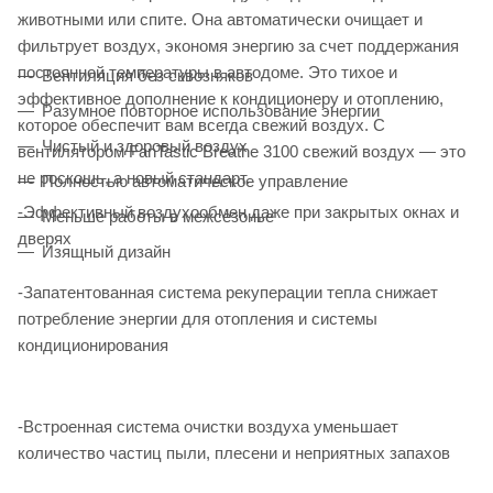
животными или спите. Она автоматически очищает и
фильтрует воздух, экономя энергию за счет поддержания
постоянной температуры в автодоме. Это тихое и
Вентиляция без сквозняков
эффективное дополнение к кондиционеру и отоплению,
Разумное повторное использование энергии
которое обеспечит вам всегда свежий воздух. С
Чистый и здоровый воздух
вентилятором FanTastic Breathe 3100 свежий воздух — это
не роскошь, а новый стандарт.
Полностью автоматическое управление
-Эффективный воздухообмен даже при закрытых окнах и
Меньше работы в межсезонье
дверях
Изящный дизайн
-Запатентованная система рекуперации тепла снижает
потребление энергии для отопления и системы
кондиционирования
-Встроенная система очистки воздуха уменьшает
количество частиц пыли, плесени и неприятных запахов