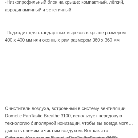
-Низкопрофильный блок на крыше: компактный, лёгкий,
аэродинамичный и эстетичный
-Подходит для стандартных вырезов в крыше размером
400 x 400 мм или оконных рам размером 360 x 360 мм
Очиститель воздуха, встроенный в систему вентиляции
Dometic FanTastic Breathe 3100, использует передовую
технологию биполярной ионизации, чтобы вы всегда могли
дышать свежим и чистым воздухом. Вот как это
работает. Когда на две игольчатые щётки очистителя
Система вентиляции Dometic FanTastic Breathe 3100,