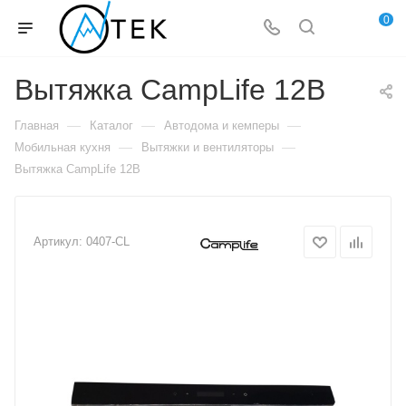
0
Вытяжка CampLife 12В
—
—
—
Главная
Каталог
Автодома и кемперы
—
—
Мобильная кухня
Вытяжки и вентиляторы
Вытяжка CampLife 12В
Артикул:
0407-CL