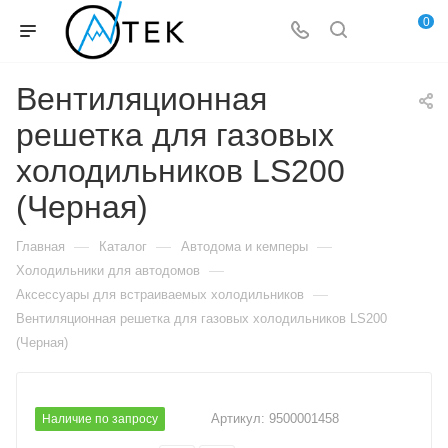
0
Вентиляционная
решетка для газовых
холодильников LS200
(Черная)
—
—
—
Главная
Каталог
Автодома и кемперы
—
Холодильники для автодомов
—
Аксессуары для встраиваемых холодильников
Вентиляционная решетка для газовых холодильников LS200
(Черная)
Артикул:
9500001458
Наличие по запросу