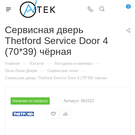
0
Сервисная дверь
Thetford Service Door 4
(70*39) чёрная
—
—
—
Главная
Каталог
Автодома и кемперы
—
—
Окна Люки Двери
Сервисные люки
Сервисная дверь Thetford Service Door 4 (70*39) чёрная
Артикул:
661523
Наличие по запросу