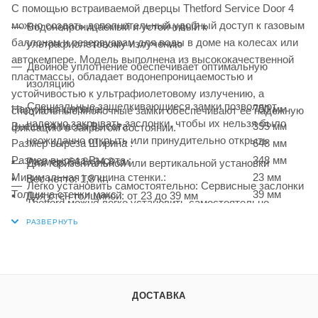
С помощью встраиваемой дверцы Thetford Service Door 4
можно создать дополнительный удобный доступ к газовым
Водонепроницаемый и устойчивый к
баллонам и резервуарам для воды в доме на колесах или
ультрафиолетовому излучению
автокемпере. Модель выполнена из высококачественной
Двойное уплотнение обеспечивает оптимальную
пластмассы, обладает водонепроницаемостью и
изоляцию
устойчивостью к ультрафиолетовому излучению, а
Специальные защелкивающиеся замки позволяют
Наружная ширина:
700 мм
специальные кнопочные замки обеспечивают ее надежную
надежно закрывать заслонки, чтобы их нельзя было
Внешняя масса Высота:
395 мм
фиксацию в закрытом состоянии.
неожиданно открыть или принудительно открыть
Размер выреза Ширина :
648 мм
Размер выреза Высота :
348 мм
• Размер: 64,8х34,8 см
Для горизонтальной или вертикальной установки
Минимальная толщина стенки.:
23 мм
• Вес нетто: 1,8 кг
Легко установить самостоятельно: Сервисные заслонки
Толщина стенки макс.:
39 мм
• Для стен толщиной: от 23 до 39 мм
Thetford можно легко установить самостоятельно
• Установка: горизонтальная или вертикальная
Для толщины стенок 23-39 мм
• Материал: пластмасса
• Цвет: чёрный
С 2 замками
• Размер коробки: 70х41х5 см
• Вес брутто: 2,25 кг
ДОСТАВКА
• Производитель: Thetford
• Страна: Китай