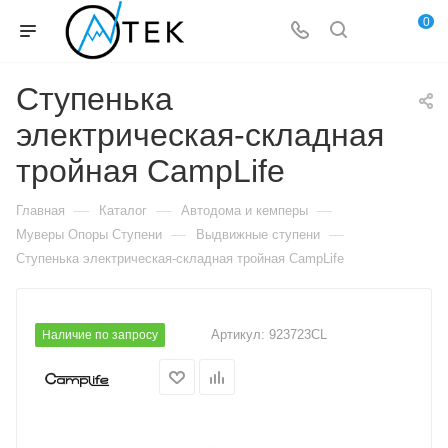
0
Ступенька
электрическая-складная
тройная CampLife
—
—
—
Главная
Каталог
Автодома и кемперы
—
—
Муверы Опоры Ступени
Выдвижные ступени
Ступенька электрическая-складная тройная CampLife
Артикул:
923723CL
Наличие по запросу