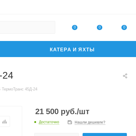
0
0
0
КАТЕРА И ЯХТЫ
-24
ТермоТранс 45Д-24
21 500
руб.
/шт
Достаточно
Нашли дешевле?