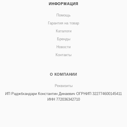
ИНФОРМАЦИЯ
• Размер коробки: 42,2х43,5х39 см
• Вес брутто: 4,753 кг
Помощь
• Производитель: Thetford
Гарантия на товар
• Страна: Китай
Каталоги
Бренды
Новости
Контакты
О КОМПАНИИ
Реквизиты
ИП Раджбхандари Константин Динаевич ОГРНИП 322774600145411
ИНН 772036342710