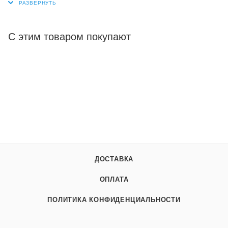
необходимости провести очистку. На сливном баке
расположен фиксатор, который удерживает сливной
патрубок и упрощает процесс присоединения верхней и
С этим товаром покупают
нижней частей.
Биотуалет Thetford Porta Potti 165 Luxe имеет небольшой
вес и компактный размер. Также он оснащен механической
системой слива в виде гофрированной помпы, которая
помогает существенно сократить расход воды.
• Размер: 41,4х38,3х42,7 см
• Вес нетто: 3,9 кг
• Объем сточного резервуара: 21 л
• Объем резервуара для слива: 15 л
ДОСТАВКА
• Высота сиденья: 40,8 см
• Количество пользователей: 1-5
ОПЛАТА
• Материал: пластик
ПОЛИТИКА КОНФИДЕНЦИАЛЬНОСТИ
• Ручной сильфонный насос для смыва
• Индикатор уровня стоков
• Цвет: слоновая кость