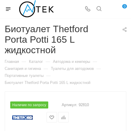
0
Биотуалет Thetford
Porta Potti 165 L
жидкостной
—
—
—
Главная
Каталог
Автодома и кемперы
—
—
Санитария и гигиена
Туалеты для автодомов
—
Портативные туалеты
Биотуалет Thetford Porta Potti 165 L жидкостной
Артикул:
92810
Наличие по запросу