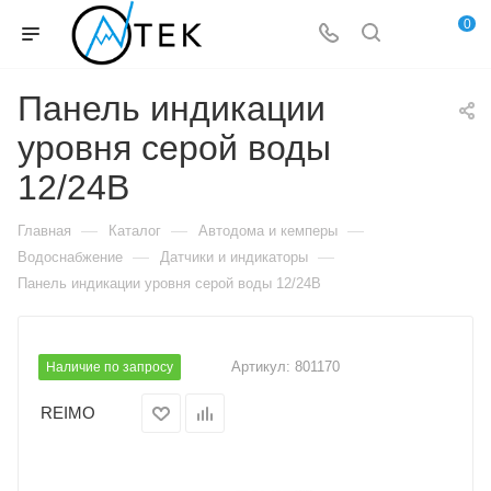
0
Панель индикации
уровня серой воды
12/24В
—
—
—
Главная
Каталог
Автодома и кемперы
—
—
Водоснабжение
Датчики и индикаторы
Панель индикации уровня серой воды 12/24В
Артикул:
801170
Наличие по запросу
REIMO