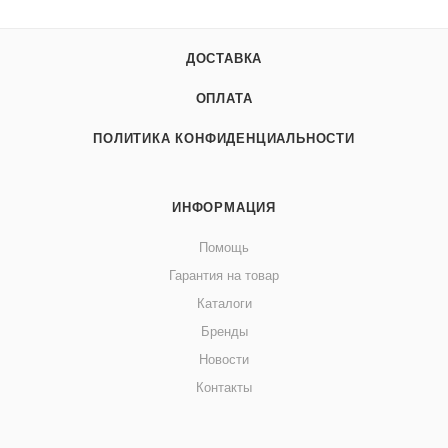
передает прямое изображение текущего уровня. При
нажатии кнопки индикатор включается и выключается,
соответственно, автоматически выключается примерно
ДОСТАВКА
через 10 минут. Подходит, например, с датчиком
ОПЛАТА
резервуара 801201 (для высоты резервуара 15-35 см) или
801203 (для высоты резервуара 20-50 см)
ПОЛИТИКА КОНФИДЕНЦИАЛЬНОСТИ
ИНФОРМАЦИЯ
Помощь
Гарантия на товар
Каталоги
Бренды
Новости
Контакты