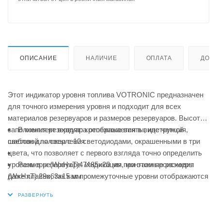
ОПИСАНИЕ
НАЛИЧИЕ
ОПЛАТА
ДОС
Этот индикатор уровня топлива VOTRONIC предназначен
для точного измерения уровня и подходит для всех
материалов резервуаров и размеров резервуаров. Высота
заполнения резервуара отображается в виде четкой
В комплект входят: крепежные винты, инструкция,
световой полосы с 10 светодиодами, окрашенными в три
шаблон для сверления
цвета, что позволяет с первого взгляда точно определить
уровень в резервуаре. Индикация при этом происходит
Размеры (WxHxT)47x85x20 мм, монтажные размеры
даже плавно, так как промежуточные уровни отображаются
(WxHxT) 29x63x15 мм
с переменной яркостью, и, таким образом, тенденции также
сразу становятся заметными. При загрузке и разгрузке
резервуаров постоянно растущий или падающий индикатор