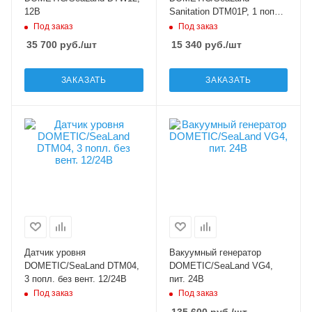
12В
Sanitation DTM01P, 1 попл.,
1 уровн. индикатор, пит.
Под заказ
Под заказ
12/24В
35 700
руб.
/шт
15 340
руб.
/шт
ЗАКАЗАТЬ
ЗАКАЗАТЬ
Датчик уровня
Вакуумный генератор
DOMETIC/SeaLand DTM04,
DOMETIC/SeaLand VG4,
3 попл. без вент. 12/24В
пит. 24В
Под заказ
Под заказ
135 600
руб.
/шт