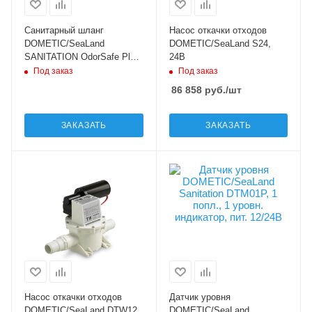
Санитарный шланг
Насос откачки отходов
DOMETIC/SeaLand
DOMETIC/SeaLand S24,
SANITATION OdorSafe Plus
24В
38, диам.38\47,6 бар,
Под заказ
Под заказ
дл.15м
86 858
руб.
/шт
ЗАКАЗАТЬ
ЗАКАЗАТЬ
Насос откачки отходов
Датчик уровня
DOMETIC/SeaLand DTW12,
DOMETIC/SeaLand