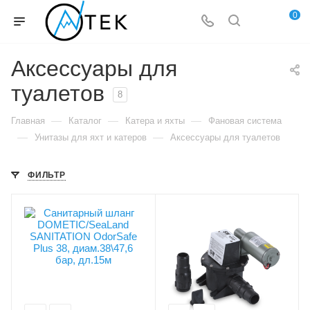
0
Аксессуары для
туалетов
8
—
—
—
Главная
Каталог
Катера и яхты
Фановая система
—
—
Унитазы для яхт и катеров
Аксессуары для туалетов
ФИЛЬТР