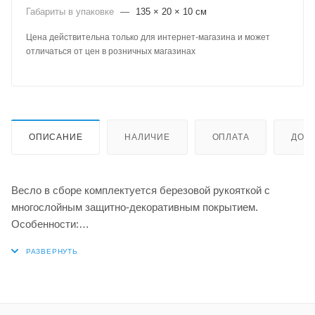
Габариты в упаковке
—
135 × 20 × 10 см
Цена действительна только для интернет-магазина и может
отличаться от цен в розничных магазинах
ОПИСАНИЕ
НАЛИЧИЕ
ОПЛАТА
ДОС
Весло в сборе комплектуется березовой рукояткой с
многослойным защитно-декоративным покрытием.
Особенности:
• Используется узел соединения, который состоит из двух
пластмассовых трубок разного диаметра, жестко
фиксирующихся подпружиненным фиксатором.
• Сбор весла с таким узлом занимает не более секунды, а
надежность соединения не уступает резьбовому.