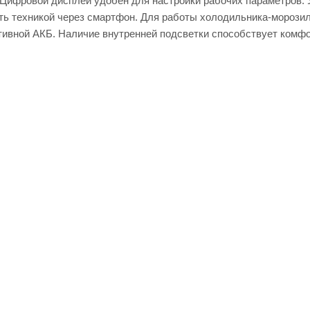
Цифровой дисплей удобен для настройки рабочих параметров. 
ть техникой через смартфон. Для работы холодильника-морозил
тивной АКБ. Наличие внутренней подсветки способствует комф