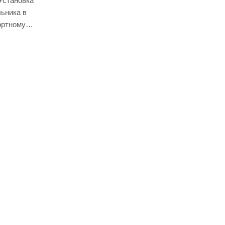
Установка
ьника в
ортному