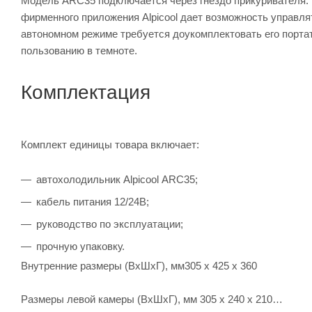
Модель ARC35 подключается через гнездо прикуривателя. 
фирменного приложения Alpicool дает возможность управля
автономном режиме требуется доукомплектовать его порта
пользованию в темноте.
Комплектация
Комплект единицы товара включает:
автохолодильник Alpicool ARC35;
кабель питания 12/24В;
руководство по эксплуатации;
прочную упаковку.
Внутренние размеры (ВxШxГ), мм305 х 425 х 360
Размеры левой камеры (ВхШхГ), мм 305 х 240 х 210