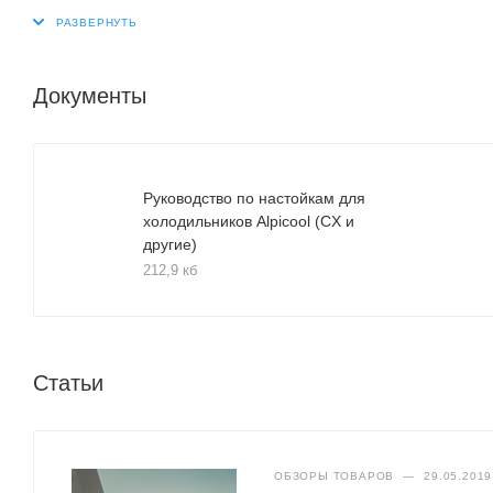
Размеры правой камеры (ВхШхГ), мм 305 х 160 х 360
Документы
Руководство по настойкам для
холодильников Alpicool (CX и
другие)
212,9 кб
Статьи
ОБЗОРЫ ТОВАРОВ
—
29.05.2019