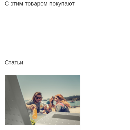
С этим товаром покупают
максимальный угол наклона компрессора 40°;
яркое и экономичное светодиодное освещение;
память последней настройки температуры;
отображение степени защиты аккумулятора
автомобиля;
сенсорные кнопки управления автохолодильником;
Статьи
USB-вход для подключения и зарядки сторонних
устройств;
удобные колеса и телескопическая ручка для
комфортной транспортировки холодильника;
ручки по бокам для удобной переноски;
доступная стоимость;
гарантия – 1 год.