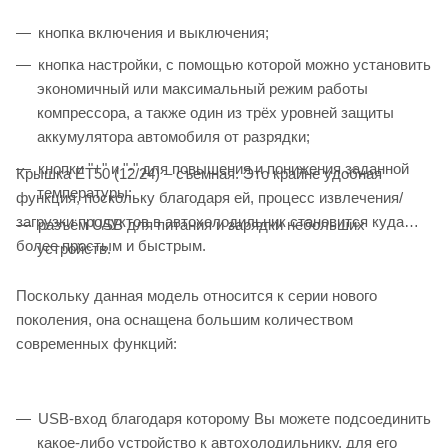
кнопка включения и выключения;
кнопка настройки, с помощью которой можно установить
экономичный или максимальный режим работы
компрессора, а также один из трёх уровней защиты
аккумулятора автомобиля от разрядки;
кнопки "+" и "-" для повышения и понижения заданной
Крышка ET50 (12/24) – съемная. Это крайне удобная
температуры;
функция, поскольку благодаря ей, процесс извлечения/
загрузки продуктов в автохолодильник становится куда
разъём USB для питания и зарядки небольших
более простым и быстрым.
устройств.
Поскольку данная модель относится к серии нового
поколения, она оснащена большим количеством
современных функций:
USB-вход благодаря которому Вы можете подсоединить
какое-либо устройство к автохолодильнику, для его