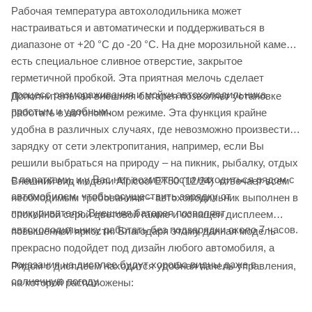
Рабочая температура автохолодильника может
настраиваться и автоматически и поддерживаться в
диапазоне от +20 °C до -20 °C. На дне морозильной камеры
есть специальное сливное отверстие, закрытое
герметичной пробкой. Эта приятная мелочь сделает
процесс размораживания и мойки автохолодильника
Дополнительная внешняя батарея позволяет установке
простым и удобным.
работать в автономном режиме. Эта функция крайне
удобна в различных случаях, где невозможно произвести
зарядку от сети электропитания, например, если Вы
решили выбраться на природу – на пикник, рыбалку, отдых
с палатками, и у Вас нет возможности находиться рядом с
Внешний вид модели Alpicool ET50 (12/24) отвечает всем
автомобилем, чтобы осуществить зарядку от
необходимым требованиям – автохолодильник выполнен в
прикуривателя. Внешняя батарея позволяет
спокойной серой цветовой гамме и оснащён дисплеем
автохолодильнику работать без подзарядки около 7 часов.
повышенной яркости. Благодаря этому данная модель
прекрасно подойдет под дизайн любого автомобиля, а
показания на дисплее будут хорошо видны даже в
Рядом с дисплеем находится удобная панель управления,
солнечную погоду.
на которой расположены: