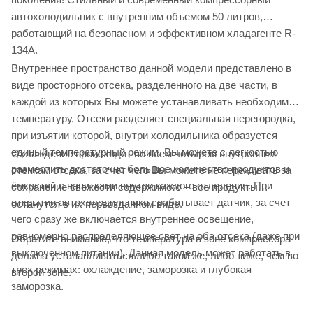
автохолодильник с внутренним объемом 50 литров,
работающий на безопасном и эффективном хладагенте R-
134A.
Внутреннее пространство данной модели представлено в
виде просторного отсека, разделенного на две части, в
каждой из которых Вы можете устанавливать необходимую
температуру. Отсеки разделяет специальная перегородка,
при изъятии которой, внутри холодильника образуется
единый температурный режим. Вы можете с легкостью
Охлаждение происходит по всем четырем внутренним
разместить достаточно большое количество продуктов и
стенкам отсека, за счет чего Вы можете не переживать за
ёмкостей с напитками внутри каждого отделения. При
сохранение свежести содержимого – все продукты
открытии автохолодильника срабатывает датчик, за счет
останутся в их первозданном виде.
чего сразу же включается внутреннее освещение,
равномерно распределяющее свет на оба отсека (даже при
Обратите внимание, что температура в зоне компрессора
выключенном питании). Данная модель может работать в
должна устанавливаться либо такой же, либо ниже, чем во
трех режимах: охлаждение, заморозка и глубокая
второй зоне.
заморозка.