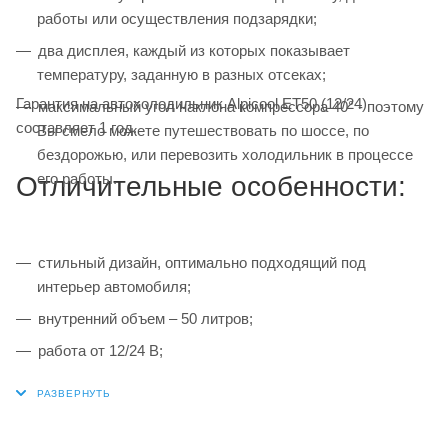
работы или осуществления подзарядки;
два дисплея, каждый из которых показывает
температуру, заданную в разных отсеках;
Гарантия на автохолодильник Alpicool ET50 (12/24)
максимальный угол наклона компрессора 40° - поэтому
составляет 1 год.
Вы смело можете путешествовать по шоссе, по
бездорожью, или перевозить холодильник в процессе
его работы.
Отличительные особенности:
стильный дизайн, оптимально подходящий под
интерьер автомобиля;
внутренний объем – 50 литров;
работа от 12/24 В;
широкий диапазон температур от +20 °C до -20 °C;
охлаждение, заморозка, глубокая заморозка;
защита от разрядки аккумулятора автомобиля;