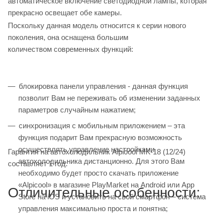
автоматическое включение светодиодной лампы, которая
прекрасно освещает обе камеры.
Поскольку данная модель относится к серии нового
поколения, она оснащена большим
количеством современных функций:
блокировка панели управления - данная функция
позволит Вам не переживать об изменении заданных
параметров случайным нажатием;
синхронизация с мобильным приложением – эта
функция подарит Вам прекрасную возможность
осуществлять управление настройками
Гарантия на автохолодильник Alpicool MK-18 (12/24)
автохолодильника дистанционно. Для этого Вам
составляет 1 год.
необходимо будет просто скачать приложение
«Alpicool» в магазине PlayMarket на Android или App
Отличительные особенности:
Store на iOS и установить на свой смартфон – система
управления максимально проста и понятна;