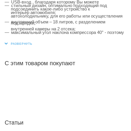
USB-вход , благодаря которому Вы можете
стильный дизайн, оптимально подходящий под
подсоединить какое-либо устройство к
интерьер автомобиля;
автохолодильнику, для его работы или осуществления
внутренний объем – 18 литров, с разделением
подзарядки;
внутренней камеры на 2 отсека;
максимальный угол наклона компрессора 40° - поэтому
работа от 12/24(220 доп. опция) В;
Вы смело можете путешествовать как по шоссе, так и
по бездорожью .
широкий диапазон температур от +20 °C до -20 °C;
охлаждение, заморозка, глубокая заморозка;
С этим товаром покупают
управление через мобильное приложение;
защита от разрядки аккумулятора автомобиля;
максимальный угол наклона компрессора 40°;
яркое и экономичное светодиодное освещение;
отображение заданной и текущей температуры;
память последней настройки температуры;
Статьи
отображение состояния бортовой сети автомобиля;