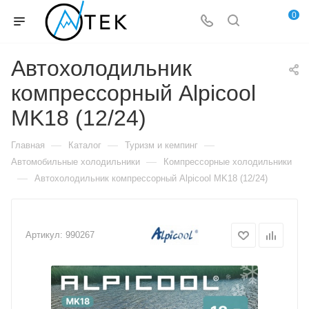
0
Автохолодильник
компрессорный Alpicool
MK18 (12/24)
—
—
—
Главная
Каталог
Туризм и кемпинг
—
Автомобильные холодильники
Компрессорные холодильники
—
Автохолодильник компрессорный Alpicool MK18 (12/24)
Артикул:
990267