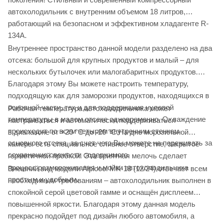
автохолодильник с внутренним объемом 18 литров,
работающий на безопасном и эффективном хладагенте R-
134A.
Внутреннее пространство данной модели разделено на два
отсека: большой для крупных продуктов и малый – для
нескольких бутылочек или малогабаритных продуктов.
Благодаря этому Вы можете настроить температуру,
подходящую как для заморозки продуктов, находящихся в
основной части, так и для поддержания нулевой
Рабочая температура автохолодильника может
температуры в малом отсеке одновременно. Охлаждение
настраиваться и автоматически поддерживаться
происходит по всем четырем внутренним стенкам
в диапазоне от +20 °C до -20 °C.На дне морозильной
основного отсека, за счет чего Вы можете не переживать за
камеры есть специальное сливное отверстие, закрытое
сохранение свежести содержимого.
герметичной пробкой. Эта приятная мелочь сделает
процесс размораживания и мойки автохолодильника
Внешний вид модели Alpicool MK-18 (12/24) отвечает всем
простым и удобным.
необходимым требованиям – автохолодильник выполнен в
спокойной серой цветовой гамме и оснащён дисплеем
повышенной яркости. Благодаря этому данная модель
прекрасно подойдет под дизайн любого автомобиля, а