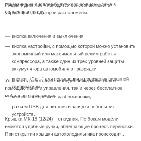
показания на дисплее будут хорошо видны даже в
Рядом с дисплеем находится сенсорная панель
солнечную погоду.
управления, на которой расположены:
кнопка включения и выключения;
кнопка настройки, с помощью которой можно установить
экономичный или максимальный режим работы
компрессора, а также один из трёх уровней защиты
аккумулятора автомобиля от разрядки;
кнопки "+" и "-" для повышения и понижения заданной
Управлять работой автохолодильника можно как с
температуры;
помощью панели управления, так и через бесплатное
мобильное приложение.
кнопка блокировки и разблокировки;
разъём USB для питания и зарядки небольших
устройств.
Крышка МК-18 (12/24) – откидная. По бокам модели
имеются удобные ручки, облегчающие процесс переноски.
При открытии крышки автохолодильника происходит