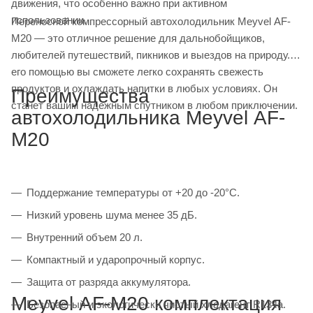
движения, что особенно важно при активном
использовании.
Переносной компрессорный автохолодильник Meyvel AF-
M20 — это отличное решение для дальнобойщиков,
любителей путешествий, пикников и выездов на природу. С
его помощью вы сможете легко сохранять свежесть
продуктов и охлаждать напитки в любых условиях. Он
Преимущества
станет вашим надежным спутником в любом приключении.
автохолодильника Meyvel AF-
M20
Поддержание температуры от +20 до -20°С.
Низкий уровень шума менее 35 дБ.
Внутренний объем 20 л.
Компактный и ударопрочный корпус.
Защита от разряда аккумулятора.
Meyvel AF-M20 комплектация
Безопасный и экологически чистый хладагент R134a.