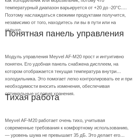
как холодильник или морозильник, потому что
температурный диапазон варьируется от +20 до -20°С.
Поэтому наслаждаться свежими продуктами получится,
независимо от того, находитесь ли вы в пути или на
отдыхе.
Понятная панель управления
Модуль управления Meyvel AF-M20 прост и интуитивно
понятен. Его удобная панель снабжена дисплеем, на
котором отображается текущая температура внутри
холодильника. Это помогает легко контролировать ее и при
необходимости вносить изменения, обеспечивая
оптимальные условия хранения.
Тихая работа
Meyvel AF-M20 работает очень тихо, учитывая
современные требования к комфортному использованию,
— уровень шума не превышает 35 дБ. Это делает его