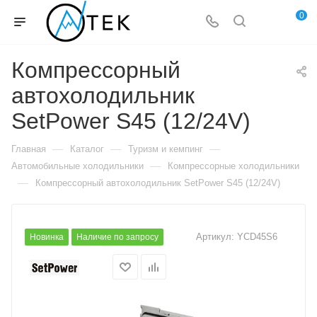
0
Компрессорный
автохолодильник
SetPower S45 (12/24V)
—
—
—
Главная
Каталог
Туризм и кемпинг
—
Автомобильные холодильники
Компрессорные холодильники
—
Компрессорный автохолодильник SetPower S45 (12/24V)
Артикул:
YCD45S6
Новинка
Наличие по запросу