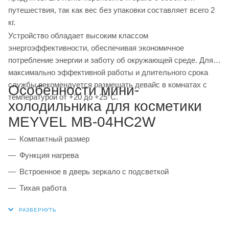
путешествия, так как вес без упаковки составляет всего 2
кг.
Устройство обладает высоким классом
энергоэффективности, обеспечивая экономичное
потребление энергии и заботу об окружающей среде. Для
максимально эффективной работы и длительного срока
службы рекомендуется размещать девайс в комнатах с
Особенности мини-
температурой от +20 до +25°C.
холодильника для косметики
MEYVEL MB-04HC2W
Компактный размер
Функция нагрева
Встроенное в дверь зеркало с подсветкой
Тихая работа
Климатический класс SN/N