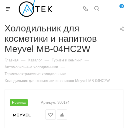
0
Холодильник для
косметики и напитков
Meyvel MB-04HC2W
—
—
—
Главная
Каталог
Туризм и кемпинг
—
Автомобильные холодильники
—
Термоэлектрические холодильники
Холодильник для косметики и напитков Meyvel MB-04HC2W
Артикул:
980174
Новинка