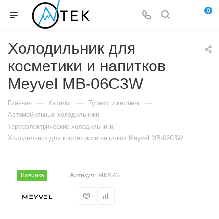
0
Холодильник для
косметики и напитков
Meyvel MB-06C3W
—
—
—
Главная
Каталог
Туризм и кемпинг
—
Автомобильные холодильники
—
Термоэлектрические холодильники
Холодильник для косметики и напитков Meyvel MB-06C3W
Артикул:
980176
Новинка