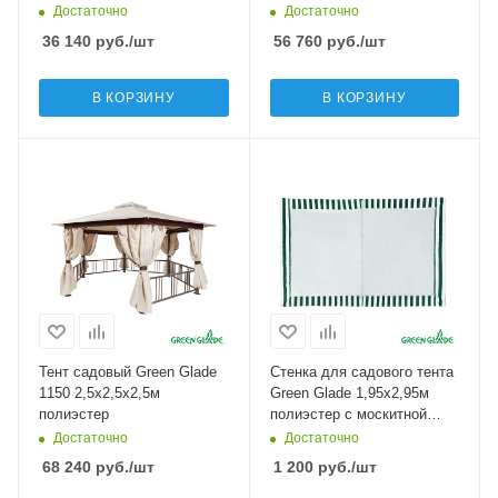
Достаточно
Достаточно
36 140
руб.
/шт
56 760
руб.
/шт
В КОРЗИНУ
В КОРЗИНУ
Тент садовый Green Glade
Стенка для садового тента
1150 2,5х2,5х2,5м
Green Glade 1,95х2,95м
полиэстер
полиэстер с москитной
сеткой зеленая
Достаточно
Достаточно
68 240
руб.
/шт
1 200
руб.
/шт