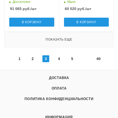
трехслойная, -50
Достаточно
Мало
91 065
руб.
/шт
60 020
руб.
/шт
В КОРЗИНУ
В КОРЗИНУ
ПОКАЗАТЬ ЕЩЕ
1
2
3
4
5
40
ДОСТАВКА
ОПЛАТА
ПОЛИТИКА КОНФИДЕНЦИАЛЬНОСТИ
ИНФОРМАЦИЯ