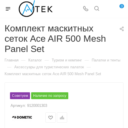
0
Комплект маскитных
сеток Ace AIR 500 Mesh
Panel Set
—
—
—
Главная
Каталог
Туризм и кемпинг
Палатки и тенты
—
—
Аксессуары для туристических палаток
Комплект маскитных сеток Ace AIR 500 Mesh Panel Set
Советуем
Наличие по запросу
Артикул:
9120001303