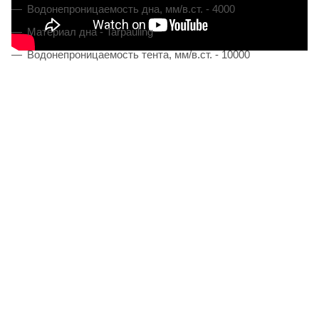
Водонепроницаемость дна, мм/в.ст. - 4000
Материал дна - Tarpauling
Водонепроницаемость тента, мм/в.ст. - 10000
Материал тента - 100% Polyester 75D/190T PU
Материал внутренней палатки - Polyester дышащий
Габаритные размеры ДхШхВ, см - 280 х 210 х 120
Размер внутренней палатки ДхШхВ, см - 180 х 210 х 120
Высота палатки, см - 120
Размер тамбура ДхШ, см - 210 х 100
Диаметр дуг, мм - 7.9
Герметизация швов - Да
Вентиляционные окна - Да
Москитная сетка - Да