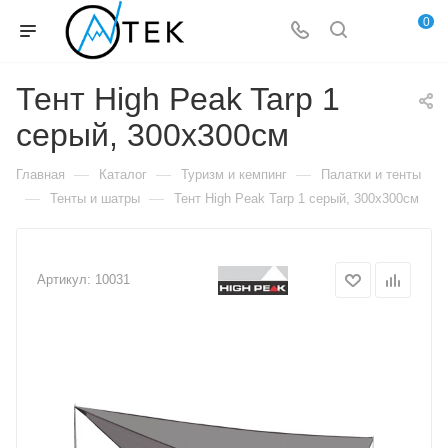
0
Тент High Peak Tarp 1
серый, 300х300см
—
—
—
Главная
Каталог
Туризм и кемпинг
Палатки и тенты
—
—
Тенты и шатры
Тент High Peak Tarp 1 серый, 300х300см
Артикул:
10031