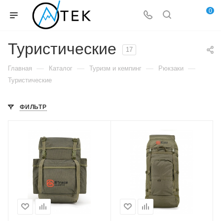
0
Туристические
17
—
—
—
—
Главная
Каталог
Туризм и кемпинг
Рюкзаки
Туристические
ФИЛЬТР