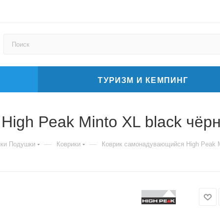
ТУРИЗМ И КЕМПИНГ
igh Peak Minto XL black чёр
—
—
ики Подушки
Коврики
Коврик самонадувающийся High Peak M