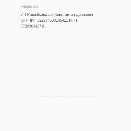
Реквизиты
ИП Раджбхандари Константин Динаевич
ОГРНИП 322774600145411 ИНН
772036342710