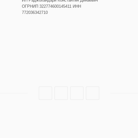
ИП Раджбхандари Константин Динаевич
ОГРНИП 322774600145411 ИНН
772036342710