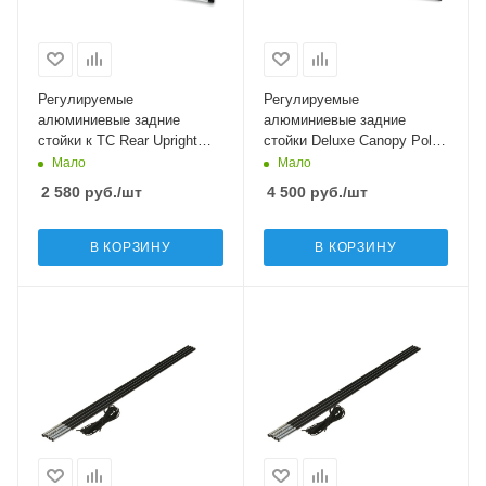
Регулируемые
Регулируемые
алюминиевые задние
алюминиевые задние
стойки к ТС Rear Upright
стойки Deluxe Canopy Pole
Pole S-M
Set
Мало
Мало
2 580
руб.
/шт
4 500
руб.
/шт
В КОРЗИНУ
В КОРЗИНУ