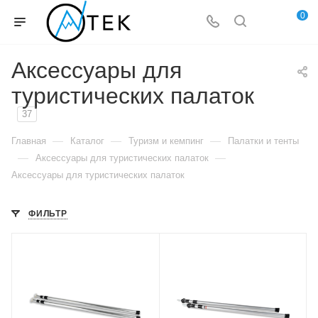
0
Аксессуары для
туристических палаток
37
—
—
—
Главная
Каталог
Туризм и кемпинг
Палатки и тенты
—
—
Аксессуары для туристических палаток
Аксессуары для туристических палаток
ФИЛЬТР